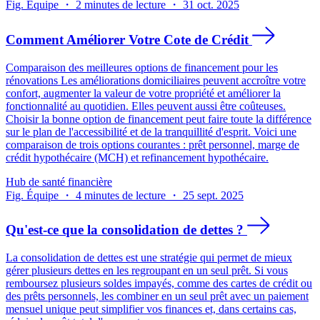
Fig. Équipe ・ 2 minutes de lecture ・ 31 oct. 2025
Comment Améliorer Votre Cote de Crédit
Comparaison des meilleures options de financement pour les
rénovations Les améliorations domiciliaires peuvent accroître votre
confort, augmenter la valeur de votre propriété et améliorer la
fonctionnalité au quotidien. Elles peuvent aussi être coûteuses.
Choisir la bonne option de financement peut faire toute la différence
sur le plan de l'accessibilité et de la tranquillité d'esprit. Voici une
comparaison de trois options courantes : prêt personnel, marge de
crédit hypothécaire (MCH) et refinancement hypothécaire.
Hub de santé financière
Fig. Équipe ・ 4 minutes de lecture ・ 25 sept. 2025
Qu'est-ce que la consolidation de dettes ?
La consolidation de dettes est une stratégie qui permet de mieux
gérer plusieurs dettes en les regroupant en un seul prêt. Si vous
remboursez plusieurs soldes impayés, comme des cartes de crédit ou
des prêts personnels, les combiner en un seul prêt avec un paiement
mensuel unique peut simplifier vos finances et, dans certains cas,