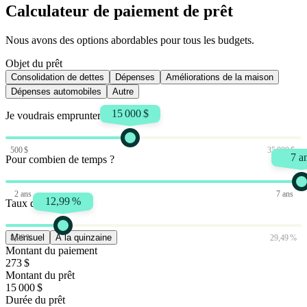
Calculateur de paiement de prêt
Nous avons des options abordables pour tous les budgets.
Objet du prêt
Consolidation de dettes
Dépenses
Améliorations de la maison
Dépenses automobiles
Autre
15 000 $
Je voudrais emprunter
500 $
35 000 $
7 a
Pour combien de temps ?
2 ans
7 ans
12,99 %
Taux d'intérêt
Mensuel
À la quinzaine
8,99 %
29,49 %
Montant du paiement
273 $
Montant du prêt
15 000 $
Durée du prêt