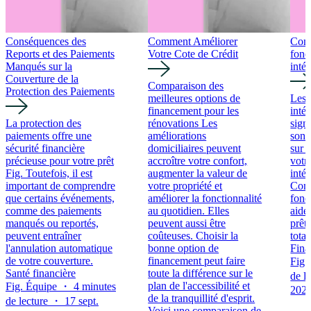
Conséquences des
Comment Améliorer
Comp
Reports et des Paiements
Votre Cote de Crédit
fonc
Manqués sur la
intér
Couverture de la
Comparaison des
Protection des Paiements
meilleures options de
Les 
financement pour les
intér
La protection des
rénovations Les
signi
paiements offre une
améliorations
sont
sécurité financière
domiciliaires peuvent
sur 
précieuse pour votre prêt
accroître votre confort,
votre
Fig. Toutefois, il est
augmenter la valeur de
inté
important de comprendre
votre propriété et
Com
que certains événements,
améliorer la fonctionnalité
fonc
comme des paiements
au quotidien. Elles
aide
manqués ou reportés,
peuvent aussi être
prêt
peuvent entraîner
coûteuses. Choisir la
total
l'annulation automatique
bonne option de
Fina
de votre couverture.
financement peut faire
Fig.
Santé financière
toute la différence sur le
de l
plan de l'accessibilité et
Fig. Équipe ・ 4 minutes
202
de la tranquillité d'esprit.
de lecture ・ 17 sept.
Voici une comparaison de