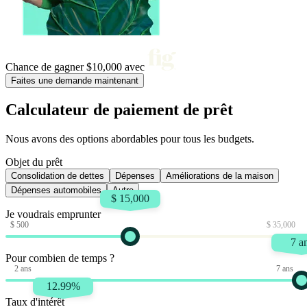
Chance de gagner
$10,000
avec
Faites une demande maintenant
Calculateur de paiement de prêt
Nous avons des options abordables pour tous les budgets.
Objet du prêt
Consolidation de dettes
Dépenses
Améliorations de la maison
Dépenses automobiles
Autre
$
15,000
Je voudrais emprunter
$
500
$
35,000
7 a
Pour combien de temps ?
2 ans
7 ans
12.99
%
Taux d'intérêt