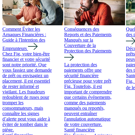
Comment Éviter les
Conséquences des
Quel
Arnaques Financières :
Reports et des Paiements
des 
Guide à l'Intention des
Manqués sur la
Couverture de la
Emprunteurs
Déco
Protection des Paiements
Chez Fig, votre bien-être
prêt
financier et votre sécurité
peuv
sont notre priorité. Que
La protection des
paie
vous fassiez une demande
paiements offre une
des 
de prêt ou envisagiez un
sécurité financière
Sant
placement, il est essentiel
précieuse pour votre prêt
Fig.
de rester informé et
Fig. Toutefois, il est
de l
vigilant. Les fraudeurs
important de comprendre
redoublent de ruses pour
que certains événements,
tromper les
comme des paiements
consommateurs, mais
manqués ou reportés,
connaître les signes
peuvent entraîner
d’alerte peut vous aider à
l'annulation automatique
éviter de tomber dans le
de votre couverture.
piège.
Santé financière