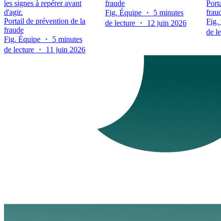
les signes à repérer avant
fraude
Port
d'agir.
frau
Fig. Équipe ・ 5 minutes
Portail de prévention de la
Fig.
de lecture ・ 12 juin 2026
fraude
de l
Fig. Équipe ・ 5 minutes
de lecture ・ 11 juin 2026