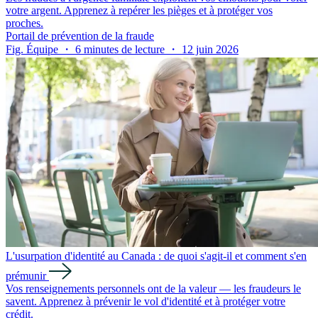
votre argent. Apprenez à repérer les pièges et à protéger vos
proches.
Portail de prévention de la fraude
Fig. Équipe ・ 6 minutes de lecture ・ 12 juin 2026
L'usurpation d'identité au Canada : de quoi s'agit-il et comment s'en
prémunir
Vos renseignements personnels ont de la valeur — les fraudeurs le
savent. Apprenez à prévenir le vol d'identité et à protéger votre
crédit.