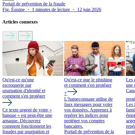
Portail de prévention de la fraude
Fig. Équipe ・ 1 minutes de lecture ・ 12 juin 2026
Articles connexes
Qu'est-ce qu'une
Qu'est-ce que le phishing
Les 
escroquerie par
et comment s'en protéger
une 
usurpation d'identité et
Cana
?
comment s'en protéger
L’hameçonnage utilise de
prot
faux messages pour voler
Les 
Ce texto urgent de votre «
vos données. Apprenez à
fami
banque » est peut-être une
repérer les indices pour
émot
arnaque. Découvrez
protéger vos comptes
arge
comment fonctionnent les
bancaires.
repér
fraudes par usurpation et
Portail de prévention de la
prot