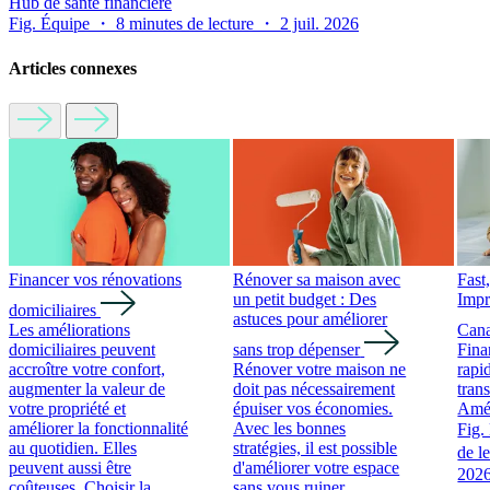
Hub de santé financière
Fig. Équipe ・ 8 minutes de lecture ・ 2 juil. 2026
Articles connexes
Financer vos rénovations
Rénover sa maison avec
Fast
un petit budget : Des
Impr
domiciliaires
astuces pour améliorer
Les améliorations
Can
domiciliaires peuvent
sans trop dépenser
Fina
accroître votre confort,
Rénover votre maison ne
rapi
augmenter la valeur de
doit pas nécessairement
tran
votre propriété et
épuiser vos économies.
Amél
améliorer la fonctionnalité
Avec les bonnes
Fig.
au quotidien. Elles
stratégies, il est possible
de l
peuvent aussi être
d'améliorer votre espace
202
coûteuses. Choisir la
sans vous ruiner