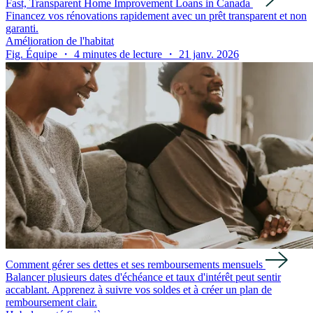
Fast, Transparent Home Improvement Loans in Canada
Financez vos rénovations rapidement avec un prêt transparent et non
garanti.
Amélioration de l'habitat
Fig. Équipe ・ 4 minutes de lecture ・ 21 janv. 2026
Comment gérer ses dettes et ses remboursements mensuels
Balancer plusieurs dates d'échéance et taux d'intérêt peut sentir
accablant. Apprenez à suivre vos soldes et à créer un plan de
remboursement clair.