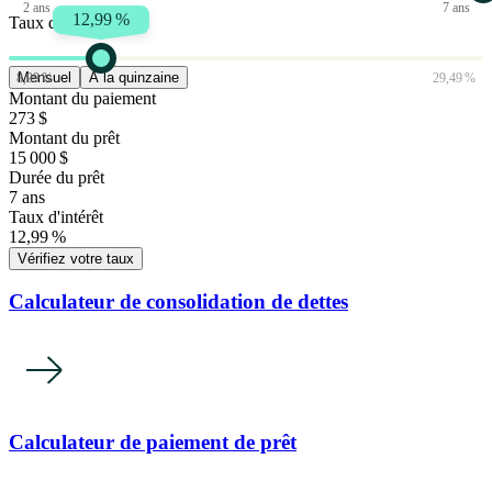
2 ans
7 ans
12,99 %
Taux d'intérêt
Mensuel
À la quinzaine
8,99 %
29,49 %
Montant du paiement
273 $
Montant du prêt
15 000 $
Durée du prêt
7 ans
Taux d'intérêt
12,99 %
Vérifiez votre taux
Calculateur de consolidation de dettes
Calculateur de paiement de prêt