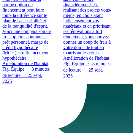
bonne option de
financièrement. En
financement peut faire
réalisant des projets vous-
toute la différence sur le
même, en choisissant
plan de l'accessibilité et
judicieusement vos
de la tranquillité d'esprit.
matériaux et en priorisant
Voici une comparaison de
les rénovations à fort
trois options courantes :
rendement, vous pouvez
prêt personnel, marge de
donner un coup de frais à
crédit hypothécaire
votre domicile tout en
(MCH) et refinancement
maîtrisant les coûts.
hypothécaire.
Amélioration de l'habitat
Amélioration de l'habitat
Fig. Équipe ・ 8 minutes
Fig. Équipe ・ 8 minutes
de lecture ・ 25 sept.
de lecture ・ 25 sept.
2025
2025