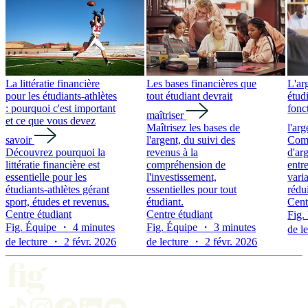
La littératie financière
Les bases financières que
L'ar
pour les étudiants-athlètes
tout étudiant devrait
étud
: pourquoi c'est important
fonc
maîtriser
et ce que vous devez
Maîtrisez les bases de
l'arg
savoir
l'argent, du suivi des
Comp
Découvrez pourquoi la
revenus à la
d'arg
littératie financière est
compréhension de
entre
essentielle pour les
l'investissement,
vari
étudiants-athlètes gérant
essentielles pour tout
rédui
sport, études et revenus.
étudiant.
Cent
Centre étudiant
Centre étudiant
Fig.
Fig. Équipe ・ 4 minutes
Fig. Équipe ・ 3 minutes
de l
de lecture ・ 2 févr. 2026
de lecture ・ 2 févr. 2026