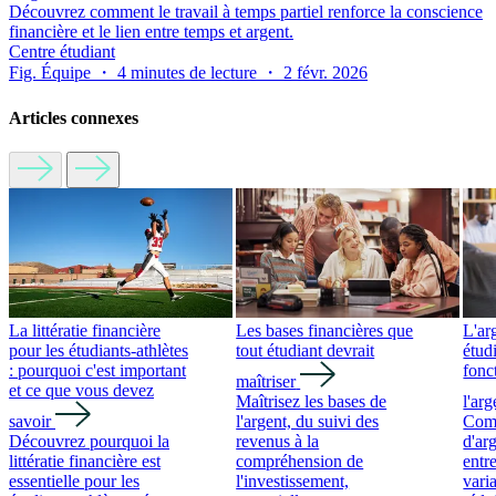
Découvrez comment le travail à temps partiel renforce la conscience
financière et le lien entre temps et argent.
Centre étudiant
Fig. Équipe ・ 4 minutes de lecture ・ 2 févr. 2026
Articles connexes
La littératie financière
Les bases financières que
L'ar
pour les étudiants-athlètes
tout étudiant devrait
étud
: pourquoi c'est important
fonc
maîtriser
et ce que vous devez
Maîtrisez les bases de
l'arg
savoir
l'argent, du suivi des
Comp
Découvrez pourquoi la
revenus à la
d'arg
littératie financière est
compréhension de
entre
essentielle pour les
l'investissement,
vari