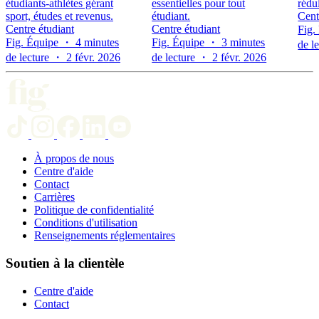
étudiants-athlètes gérant
essentielles pour tout
rédui
sport, études et revenus.
étudiant.
Cent
Centre étudiant
Centre étudiant
Fig.
Fig. Équipe ・ 4 minutes
Fig. Équipe ・ 3 minutes
de l
de lecture ・ 2 févr. 2026
de lecture ・ 2 févr. 2026
À propos de nous
Centre d'aide
Contact
Carrières
Politique de confidentialité
Conditions d'utilisation
Renseignements réglementaires
Soutien à la clientèle
Centre d'aide
Contact